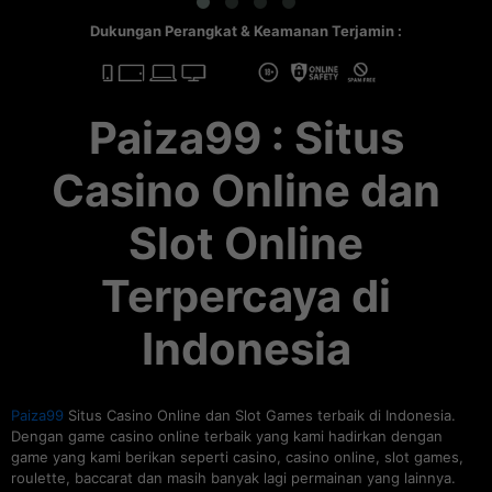
Dukungan Perangkat & Keamanan Terjamin :
Paiza99 : Situs
Casino Online dan
Slot Online
Terpercaya di
Indonesia
Paiza99
Situs Casino Online dan Slot Games terbaik di Indonesia.
Dengan game casino online terbaik yang kami hadirkan dengan
game yang kami berikan seperti casino, casino online, slot games,
roulette, baccarat dan masih banyak lagi permainan yang lainnya.