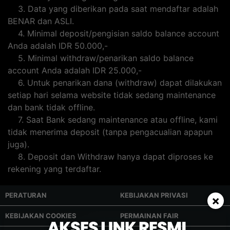
3. Data yang diberikan pada saat mendaftar adalah
BENAR dan ASLI.
4. Minimal deposit/pengisian saldo balance account
Anda adalah IDR 50.000,-
5. Minimal withdraw/penarikan saldo balance
account Anda adalah IDR 25.000,-
6. Untuk penarikan dana (withdraw) dapat dilakukan
setiap hari selama website tidak sedang maintenance
dan bank tidak offline.
7. Saat Bank sedang maintenance atau offline, kami
tidak menerima deposit (tanpa pengacualian apapun
juga).
8. Deposit dan Withdraw hanya dapat diproses ke
rekening yang terdaftar.
PERATURAN
KEBIJAKAN PRIVASI
×
KEBIJAKAN COOKIES
PERMAINAN FAIR