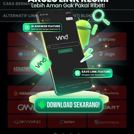
CARA BERMAIN
VIDEO TUTORIAL
ALTERNATIF LINK
ANTI BLOKIR
Cara Pembayaran:
Partner Kami: