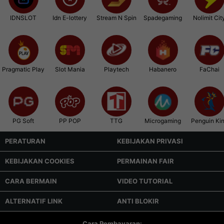
IDNSLOT
Idn E-lottery
Stream N Spin
Spadegaming
Nolimit Cit
Pragmatic Play
Slot Mania
Playtech
Habanero
FaChai
PG Soft
PP POP
TTG
Microgaming
Penguin Ki
PERATURAN
KEBIJAKAN PRIVASI
KEBIJAKAN COOKIES
PERMAINAN FAIR
CARA BERMAIN
VIDEO TUTORIAL
ALTERNATIF LINK
ANTI BLOKIR
Cara Pembayaran: