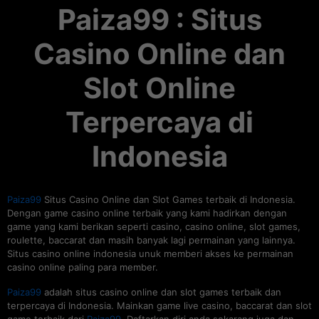
Paiza99 : Situs
Casino Online dan
Slot Online
Terpercaya di
Indonesia
Paiza99
Situs Casino Online dan Slot Games terbaik di Indonesia.
Dengan game casino online terbaik yang kami hadirkan dengan
game yang kami berikan seperti casino, casino online, slot games,
roulette, baccarat dan masih banyak lagi permainan yang lainnya.
Situs casino online indonesia unuk memberi akses ke permainan
casino online paling para member.
Paiza99
adalah situs casino online dan slot games terbaik dan
terpercaya di Indonesia. Mainkan game live casino, baccarat dan slot