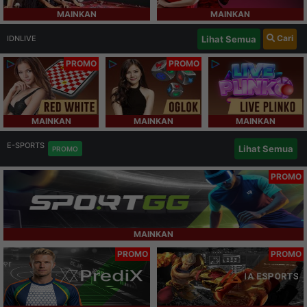
MAINKAN
MAINKAN
Cari
Lihat Semua
IDNLIVE
PROMO
PROMO
MAINKAN
MAINKAN
MAINKAN
E-SPORTS
Lihat Semua
PROMO
PROMO
MAINKAN
PROMO
PROMO