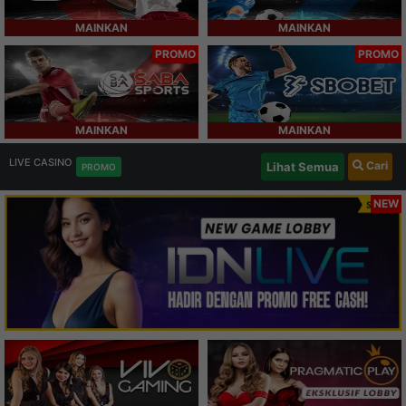
MAINKAN
MAINKAN
PROMO
PROMO
MAINKAN
MAINKAN
LIVE CASINO
Cari
Lihat Semua
PROMO
NEW