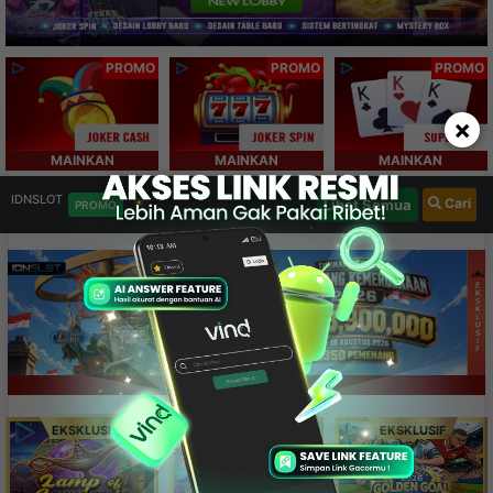
PROMO
PROMO
PROMO
×
MAINKAN
MAINKAN
MAINKAN
IDNSLOT
Cari
Lihat Semua
PROMO
LEBIH DETAIL
EKSKLUSIF
EKSKLUSIF
EKSKLUSIF